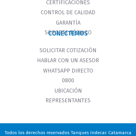
CERTIFICACIONES
CONTROL DE CALIDAD
GARANTÍA
SOPORTE TÉCNICO
CONECTEMOS
SOLICITAR COTIZACIÓN
HABLAR CON UN ASESOR
WHATSAPP DIRECTO
0800
UBICACIÓN
REPRESENTANTES
Todos los derechos reservados Tanques Indecar. Catamarca